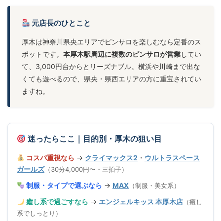
元店長のひとこと
厚木は神奈川県央エリアでピンサロを楽しむなら定番のス
ポットです。
本厚木駅周辺に複数のピンサロが営業
してい
て、3,000円台からとリーズナブル。横浜や川崎まで出な
くても遊べるので、県央・県西エリアの方に重宝されてい
ますね。
迷ったらここ｜目的別・厚木の狙い目
コスパ重視なら
→
クライマックス2
・
ウルトラスペース
ガールズ
（30分4,000円〜・三拍子）
制服・タイプで選ぶなら
→
MAX
（制服・美女系）
癒し系で過ごすなら
→
エンジェルキッス 本厚木店
（癒し
系でしっとり）