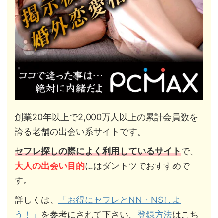
創業20年以上で2,000万人以上の累計会員数を
誇る老舗の出会い系サイトです。
セフレ探しの際によく利用しているサイト
で、
大人の出会い目的
にはダントツでおすすめで
す。
詳しくは、
「お得にセフレとNN・NSしよ
う！」
を参考にされて下さい。
登録方法
はこち