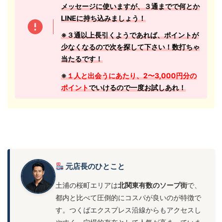
メッセージに使いますが、３通までで何とか
LINEに持ち込みましょう！
※３通以上長引くようであれば、ポイントが
少なくなるので次を探して下さい！数打ちゃ
当たるです！
※
１人と出会うにあたり、2〜3,000円分の
ポイント
でいけるので一度お試しあれ！
元店長のひとこと
土浦の桜町エリアは
北関東有数のソープ街
で、
都内と比べて圧倒的にコスパが良いのが特徴で
す。つくばエクスプレス沿線からもアクセスし