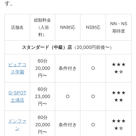
す。
総額料金
NN・NS
店舗名
（入浴
NN対応
NS対応
期待度
料）
スタンダード（中級）店
（20,000円前後〜）
60分
ピュアコ
★★★
20,000
条件付き
○
ス学園
★☆
円〜
60分
G-SPOT
★★★
23,000
○
○
土浦店
★★
円〜
60分
ドンファ
★★★
20,000
条件付き
○
ン
★☆
円〜