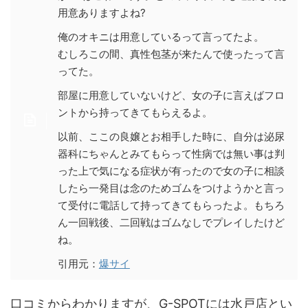
用意ありますよね?
俺のオキニは用意しているって言ってたよ。
むしろこの間、真性包茎が来たんで使ったって言
ってた。
部屋に用意していないけど、女の子に言えばフロ
ントから持ってきてもらえるよ。
以前、ここの良嬢とお相手した時に、自分は泌尿
器科にちゃんとみてもらって性病では無い事は判
った上で気になる症状が有ったので女の子に相談
したら一発目は念のためゴムをつけようかと言っ
て受付に電話して持ってきてもらったよ。もちろ
ん一回戦後、二回戦はゴムなしでプレイしたけど
ね。
引用元：
爆サイ
口コミからわかりますが、G-SPOTには水戸店とい