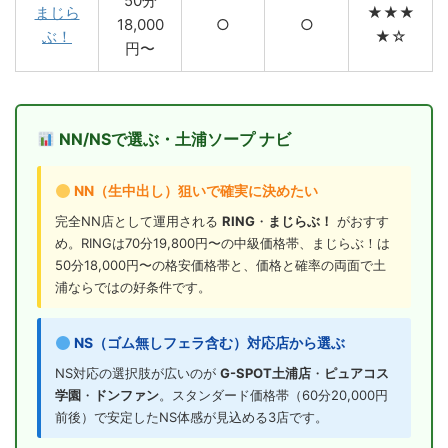
50分
まじら
★★★
18,000
○
○
ぶ！
★☆
円〜
NN/NSで選ぶ・土浦ソープ ナビ
NN（生中出し）狙いで確実に決めたい
完全NN店として運用される
RING
・
まじらぶ！
がおすす
め。RINGは70分19,800円〜の中級価格帯、まじらぶ！は
50分18,000円〜の格安価格帯と、価格と確率の両面で土
浦ならではの好条件です。
NS（ゴム無しフェラ含む）対応店から選ぶ
NS対応の選択肢が広いのが
G-SPOT土浦店
・
ピュアコス
学園
・
ドンファン
。スタンダード価格帯（60分20,000円
前後）で安定したNS体感が見込める3店です。