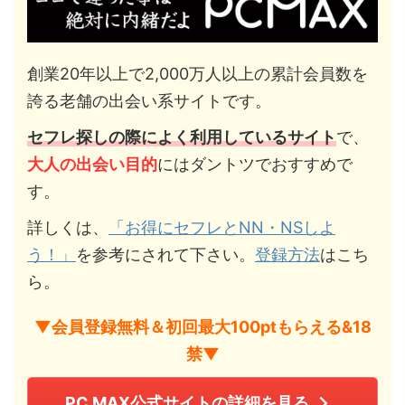
創業20年以上で2,000万人以上の累計会員数を
誇る老舗の出会い系サイトです。
セフレ探しの際によく利用しているサイト
で、
大人の出会い目的
にはダントツでおすすめで
す。
詳しくは、
「お得にセフレとNN・NSしよ
う！」
を参考にされて下さい。
登録方法
はこち
ら。
▼会員登録無料＆初回最大100ptもらえる&18
禁▼
PC MAX公式サイトの詳細を見る