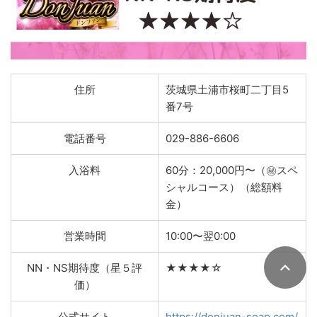
住所
茨城県土浦市桜町二丁目5
番7号
電話番号
029-886-6606
入浴料
60分：20,000円〜（㊙スペ
シャルコース）（総額料
金）
営業時間
10:00〜翌0:00
NN・NS期待度（星５評
★★★★☆
価）
公式サイト
https://donjuan-soap.com/